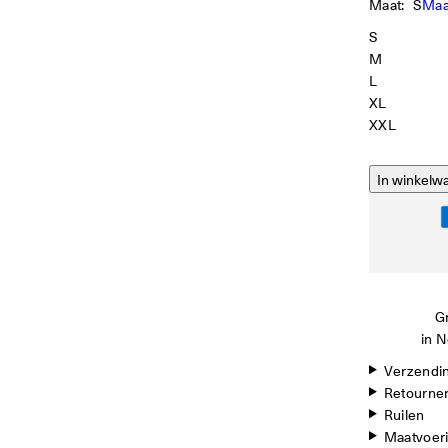
Maat:
S
Maa
S
M
L
XL
XXL
In winkelw
Gr
in N
Verzendi
Retourne
Ruilen
Maatvoer