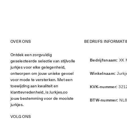
OVER ONS
BEDRIJFS INFORMATI
Ontdek een zorgvuldig
geselecteerde selectie van stijlvolle
Bedrijfsnaam:
XK 
jurkjes voor elke gelegenheid,
ontworpen om jouw unieke gevoel
Winkelnaam:
Jurkj
voor mode te versterken. Met een
toewijding aan kwaliteit en
KVK-nummer:
321
klanttevredenheid, is Jurkjes.co
jouw bestemming voor de mooiste
BTW-nummer:
NL8
jurkjes.
VOLG ONS