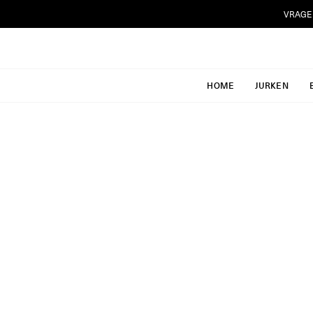
Ga
VRAGE
naar
inhoud
HOME
JURKEN