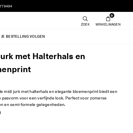
7779494
0
ZOEK
WINKELWAGEN
JE BESTELLING VOLGEN
Jurk met Halterhals en
enprint
lle midi jurk met halterhals en elegante bloemenprint biedt een
e pasvorm voor een verfijnde look. Perfect voor zomerse
n en semi-formele gelegenheden.
t