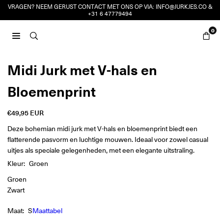
Ga
VRAGEN? NEEM GERUST CONTACT MET ONS OP VIA:
INFO@JURKJES.CO
&
+31 6 47779494
naar
inhoud
0
JURKJES.CO
Midi Jurk met V-hals en
Bloemenprint
€49,95 EUR
Reguliere
prijs
Deze bohemian midi jurk met V-hals en bloemenprint biedt een
flatterende pasvorm en luchtige mouwen. Ideaal voor zowel casual
uitjes als speciale gelegenheden, met een elegante uitstraling.
Kleur:
Groen
Groen
Zwart
Maat:
S
Maattabel