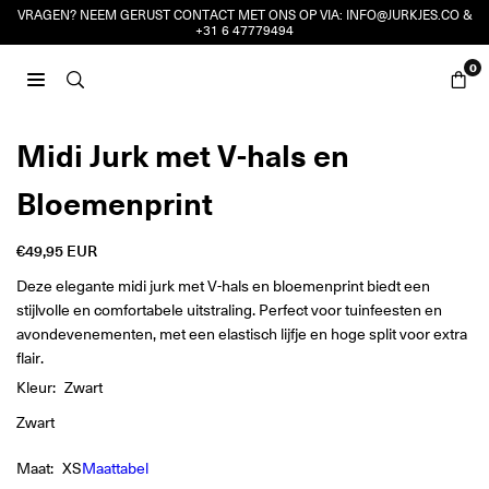
Ga
VRAGEN? NEEM GERUST CONTACT MET ONS OP VIA:
INFO@JURKJES.CO
&
+31 6 47779494
naar
inhoud
0
JURKJES.CO
Midi Jurk met V-hals en
Bloemenprint
€49,95 EUR
Reguliere
prijs
Deze elegante midi jurk met V-hals en bloemenprint biedt een
stijlvolle en comfortabele uitstraling. Perfect voor tuinfeesten en
avondevenementen, met een elastisch lijfje en hoge split voor extra
flair.
Kleur:
Zwart
Zwart
Maat:
XS
Maattabel