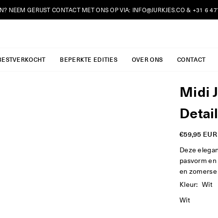
N? NEEM GERUST CONTACT MET ONS OP VIA:
INFO@JURKJES.CO
&
+31 6 4
JURKJES.CO
BESTVERKOCHT
BEPERKTE EDITIES
OVER ONS
CONTACT
Midi 
Detai
€59,95 EUR
Reguliere
prijs
Deze elegant
pasvorm en 
en zomerse u
Kleur:
Wit
Wit