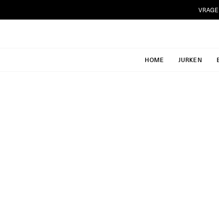
Ga
VRAGE
naar
inhoud
HOME
JURKEN