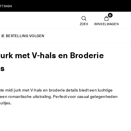
7779494
0
ZOEK
WINKELWAGEN
JE BESTELLING VOLGEN
Jurk met V-hals en Broderie
ls
e midi jurk met V-hals en broderie details biedt een luchtige
een romantische uitstraling. Perfect voor casual gelegenheden
itjes.