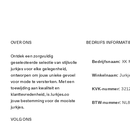
OVER ONS
BEDRIJFS INFORMATI
Ontdek een zorgvuldig
geselecteerde selectie van stijlvolle
Bedrijfsnaam:
XK 
jurkjes voor elke gelegenheid,
ontworpen om jouw unieke gevoel
Winkelnaam:
Jurkj
voor mode te versterken. Met een
toewijding aan kwaliteit en
KVK-nummer:
321
klanttevredenheid, is Jurkjes.co
jouw bestemming voor de mooiste
BTW-nummer:
NL8
jurkjes.
VOLG ONS