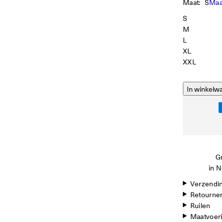
Maat:
S
Maa
S
M
L
XL
XXL
In winkelw
Gr
in N
Verzendi
Retourne
Ruilen
Maatvoer