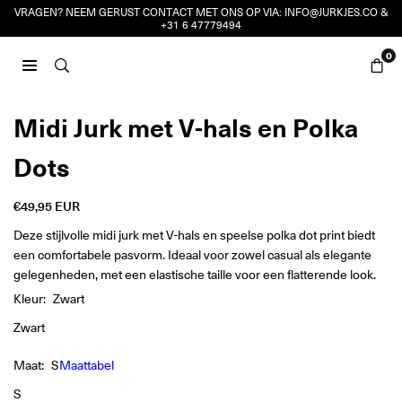
Ga
VRAGEN? NEEM GERUST CONTACT MET ONS OP VIA:
INFO@JURKJES.CO
&
+31 6 47779494
naar
inhoud
0
JURKJES.CO
Midi Jurk met V-hals en Polka
Dots
€49,95 EUR
Reguliere
prijs
Deze stijlvolle midi jurk met V-hals en speelse polka dot print biedt
een comfortabele pasvorm. Ideaal voor zowel casual als elegante
gelegenheden, met een elastische taille voor een flatterende look.
Kleur:
Zwart
Zwart
Maat:
S
Maattabel
S