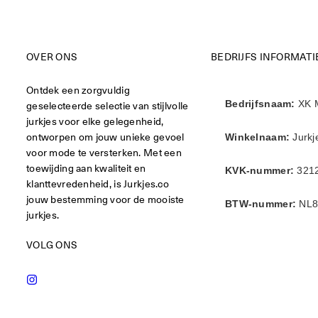
OVER ONS
BEDRIJFS INFORMATI
Ontdek een zorgvuldig
geselecteerde selectie van stijlvolle
Bedrijfsnaam:
XK 
jurkjes voor elke gelegenheid,
ontworpen om jouw unieke gevoel
Winkelnaam:
Jurkj
voor mode te versterken. Met een
toewijding aan kwaliteit en
KVK-nummer:
321
klanttevredenheid, is Jurkjes.co
jouw bestemming voor de mooiste
BTW-nummer:
NL8
jurkjes.
VOLG ONS
Instagram