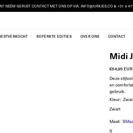
N? NEEM GERUST CONTACT MET ONS OP VIA:
INFO@JURKJES.CO
&
+31 6 4
JURKJES.CO
BESTVERKOCHT
BEPERKTE EDITIES
OVER ONS
CONTACT
Midi 
€54,95 EUR
Reguliere
prijs
Deze stijlvo
en comforta
gebruik.
Kleur:
Zwar
Zwart
Maat:
S
Maa
S