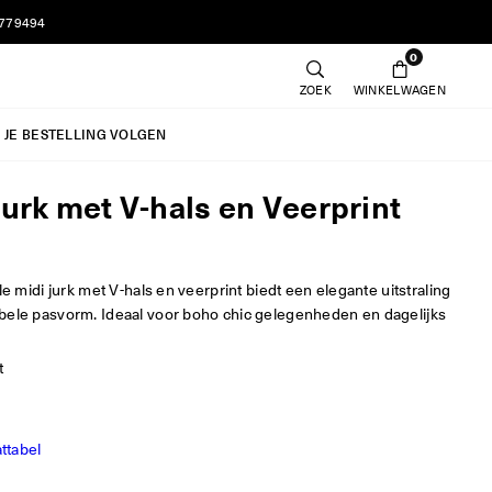
7779494
0
ZOEK
WINKELWAGEN
JE BESTELLING VOLGEN
Jurk met V-hals en Veerprint
lle midi jurk met V-hals en veerprint biedt een elegante uitstraling
bele pasvorm. Ideaal voor boho chic gelegenheden en dagelijks
t
ttabel