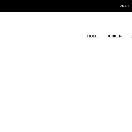
Ga
VRAGE
naar
inhoud
HOME
JURKEN