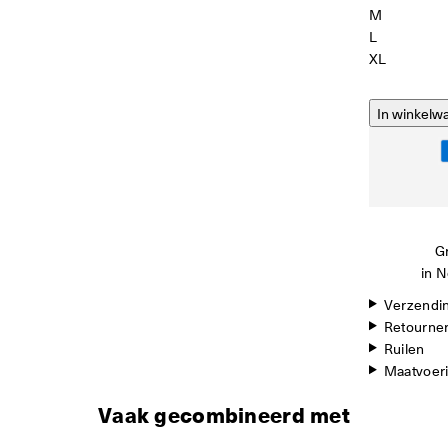
M
L
XL
In winkelw
Gr
in N
Verzendi
Retourne
Ruilen
Maatvoer
Vaak gecombineerd met