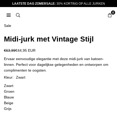
Ga
LAATSTE DAG ZOMERSALE:
30% KORTING OP ALLE JURKEN
naar
0
inhoud
JURKJES.CO
Sale
Midi-jurk met Vintage Stijl
€63,99
€44,95 EUR
Reguliere
prijs
Ervaar eenvoudige elegantie met deze midi-jurk van katoen-
linnen. Perfect voor dagelijkse gelegenheden en ontworpen om
complimenten te oogsten.
Kleur:
Zwart
Zwart
Groen
Blauw
Beige
Grijs