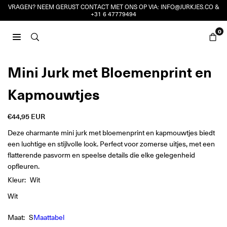
Ga
VRAGEN? NEEM GERUST CONTACT MET ONS OP VIA:
INFO@JURKJES.CO
&
+31 6 47779494
naar
inhoud
0
JURKJES.CO
Mini Jurk met Bloemenprint en
Kapmouwtjes
€44,95 EUR
Reguliere
prijs
Deze charmante mini jurk met bloemenprint en kapmouwtjes biedt
een luchtige en stijlvolle look. Perfect voor zomerse uitjes, met een
flatterende pasvorm en speelse details die elke gelegenheid
opfleuren.
Kleur:
Wit
Wit
Maat:
S
Maattabel