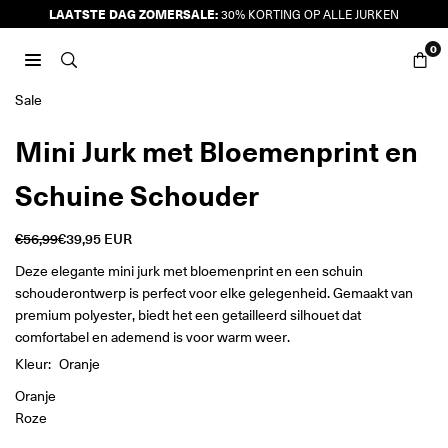
Ga
LAATSTE DAG ZOMERSALE:
30% KORTING OP ALLE JURKEN
naar
0
inhoud
JURKJES.CO
Sale
Mini Jurk met Bloemenprint en
Schuine Schouder
€56,99
€39,95 EUR
Reguliere
prijs
Deze elegante mini jurk met bloemenprint en een schuin
schouderontwerp is perfect voor elke gelegenheid. Gemaakt van
premium polyester, biedt het een getailleerd silhouet dat
comfortabel en ademend is voor warm weer.
Kleur:
Oranje
Oranje
Roze