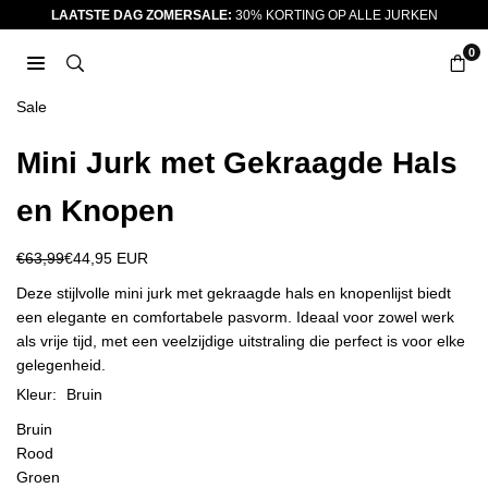
Ga
LAATSTE DAG ZOMERSALE:
30% KORTING OP ALLE JURKEN
naar
0
inhoud
JURKJES.CO
Sale
Mini Jurk met Gekraagde Hals
en Knopen
€63,99
€44,95 EUR
Reguliere
prijs
Deze stijlvolle mini jurk met gekraagde hals en knopenlijst biedt
een elegante en comfortabele pasvorm. Ideaal voor zowel werk
als vrije tijd, met een veelzijdige uitstraling die perfect is voor elke
gelegenheid.
Kleur:
Bruin
Bruin
Rood
Groen