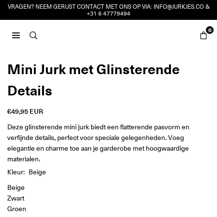
Ga
VRAGEN? NEEM GERUST CONTACT MET ONS OP VIA:
INFO@JURKJES.CO
&
+31 6 47779494
naar
inhoud
0
JURKJES.CO
Mini Jurk met Glinsterende
Details
€49,95 EUR
Reguliere
prijs
Deze glinsterende mini jurk biedt een flatterende pasvorm en
verfijnde details, perfect voor speciale gelegenheden. Voeg
elegantie en charme toe aan je garderobe met hoogwaardige
materialen.
Kleur:
Beige
Beige
Zwart
Groen