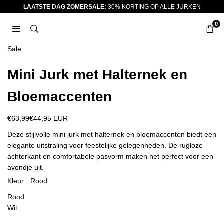
Ga
LAATSTE DAG ZOMERSALE:
30% KORTING OP ALLE JURKEN
naar
0
inhoud
JURKJES.CO
Sale
Mini Jurk met Halternek en
Bloemaccenten
€63,99
€44,95 EUR
Reguliere
prijs
Deze stijlvolle mini jurk met halternek en bloemaccenten biedt een
elegante uitstraling voor feestelijke gelegenheden. De rugloze
achterkant en comfortabele pasvorm maken het perfect voor een
avondje uit.
Kleur:
Rood
Rood
Wit