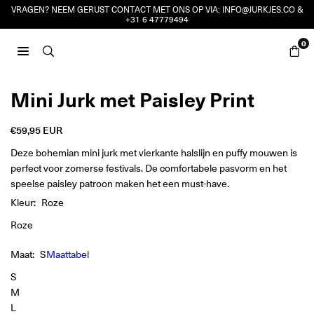
Ga
VRAGEN? NEEM GERUST CONTACT MET ONS OP VIA:
INFO@JURKJES.CO
&
+31 6 47779494
naar
inhoud
0
JURKJES.CO
Mini Jurk met Paisley Print
€59,95 EUR
Reguliere
prijs
Deze bohemian mini jurk met vierkante halslijn en puffy mouwen is
perfect voor zomerse festivals. De comfortabele pasvorm en het
speelse paisley patroon maken het een must-have.
Kleur:
Roze
Roze
Maat:
S
Maattabel
S
M
L