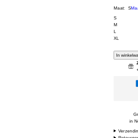
Maat:
S
Maa
S
M
L
XL
In winkelw
Gr
in N
Verzendi
Retourne