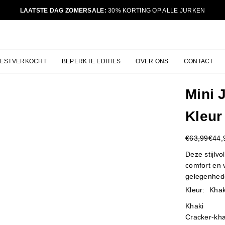
LAATSTE DAG ZOMERSALE:
30% KORTING OP ALLE JURKEN
JURKJES.CO
BESTVERKOCHT
BEPERKTE EDITIES
OVER ONS
CONTACT
Mini 
Kleur
€63,99
€44,
Reguliere
prijs
Deze stijlv
comfort en v
gelegenhede
Kleur:
Khak
Khaki
Cracker-kha