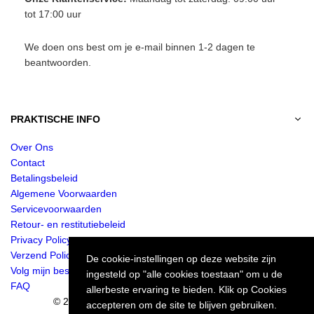
tot 17:00 uur
We doen ons best om je e-mail binnen 1-2 dagen te
beantwoorden.
PRAKTISCHE INFO
Over Ons
Contact
Betalingsbeleid
Algemene Voorwaarden
Servicevoorwaarden
Retour- en restitutiebeleid
Privacy Policy
Verzend Policy
De cookie-instellingen op deze website zijn
Volg mijn bestelling
ingesteld op "alle cookies toestaan" om u de
FAQ
allerbeste ervaring te bieden. Klik op Cookies
© 2024 Jurkjes.co. Alle rechten voorbehouden.
accepteren om de site te blijven gebruiken.