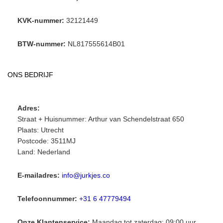
KVK-nummer:
32121449
BTW-nummer:
NL817555614B01
ONS BEDRIJF
Adres:
Straat + Huisnummer: Arthur van Schendelstraat 650
Plaats: Utrecht
Postcode: 3511MJ
Land: Nederland
E-mailadres:
info@jurkjes.co
Telefoonnummer:
+31 6 47779494
Onze Klantenservice:
Maandag tot zaterdag: 09:00 uur