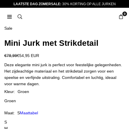
Ga
LAATSTE DAG ZOMERSALE:
30% KORTING OP ALLE JURKEN
naar
0
inhoud
JURKJES.CO
Sale
Mini Jurk met Strikdetail
€78,99
€54,95 EUR
Reguliere
prijs
Deze elegante mini jurk is perfect voor feestelijke gelegenheden.
Het zijdeachtige materiaal en het strikdetail zorgen voor een
speelse en verfijnde uitstraling. Comfortabel en luchtig, ideaal
voor warme dagen.
Kleur:
Groen
Groen
Maat:
S
Maattabel
S
M