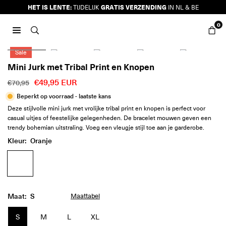
Ga
HET IS LENTE:
GRATIS VERZENDING
TIJDELIJK
IN NL & BE
naar
0
inhoud
JURKJES.CO
Sale
Mini Jurk met Tribal Print en Knopen
€49,95 EUR
€70,95
Reguliere
Beperkt op voorraad - laatste kans
prijs
Deze stijlvolle mini jurk met vrolijke tribal print en knopen is perfect voor
casual uitjes of feestelijke gelegenheden. De bracelet mouwen geven een
trendy bohemian uitstraling. Voeg een vleugje stijl toe aan je garderobe.
Kleur:
Oranje
Maat:
S
Maattabel
S
M
L
XL