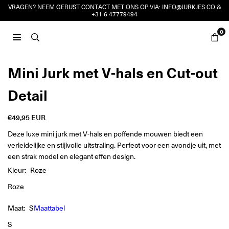
Ga
VRAGEN? NEEM GERUST CONTACT MET ONS OP VIA:
INFO@JURKJES.CO
&
+31 6 47779494
naar
inhoud
0
JURKJES.CO
Mini Jurk met V-hals en Cut-out
Detail
€49,95 EUR
Reguliere
prijs
Deze luxe mini jurk met V-hals en poffende mouwen biedt een
verleidelijke en stijlvolle uitstraling. Perfect voor een avondje uit, met
een strak model en elegant effen design.
Kleur:
Roze
Roze
Maat:
S
Maattabel
S