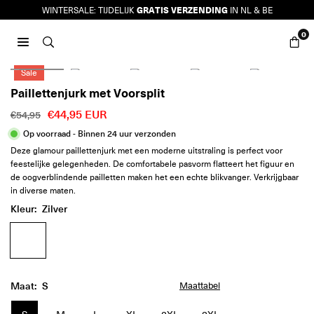
Ga
GRATIS VERZENDING
WINTERSALE: TIJDELIJK
IN NL & BE
naar
0
inhoud
JURKJES.CO
Sale
Paillettenjurk met Voorsplit
€44,95 EUR
€54,95
Reguliere
Op voorraad - Binnen 24 uur verzonden
prijs
Deze glamour paillettenjurk met een moderne uitstraling is perfect voor
feestelijke gelegenheden. De comfortabele pasvorm flatteert het figuur en
de oogverblindende pailletten maken het een echte blikvanger. Verkrijgbaar
in diverse maten.
Kleur:
Zilver
Maat:
S
Maattabel