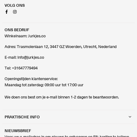
VOLG ONS
Facebook
Instagram
ONS BEDRIJF
Winkelnaam: Jurkjes.co
Adres: Trasmolenlaan 12, 3447 GZ Woerden, Utrecht, Nederland
E-mail:
info@jurkjes.co
Tel:
+31647779494
Openingstijden klantenservice:
Maandag tot zaterdag: 09:00 uur tot 17:00 uur
We doen ons best om je e-mail binnen 1-2 dagen te beantwoorden.
PRAKTISCHE INFO
NIEUWSBRIEF
Voer uw e-mailadres in om nieuws te ontvangen en 5% korting te krijgen