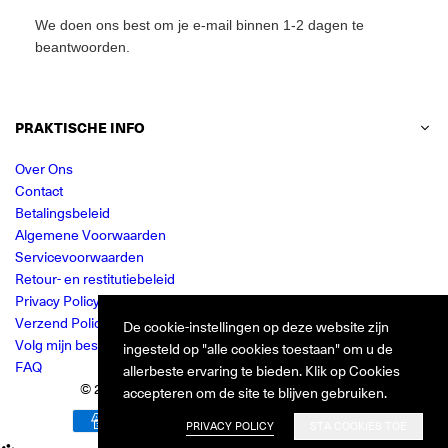
We doen ons best om je e-mail binnen 1-2 dagen te
beantwoorden.
PRAKTISCHE INFO
Over Ons
Contact
Betalingsbeleid
Algemene Voorwaarden
Servicevoorwaarden
Retour- en restitutiebeleid
Privacy Policy
Verzend Policy
De cookie-instellingen op deze website zijn
Volg mijn bestelling
ingesteld op "alle cookies toestaan" om u de
FAQ
allerbeste ervaring te bieden. Klik op Cookies
© 2024 Jurkjes.co. Alle rechten voorbehouden.
accepteren om de site te blijven gebruiken.
PRIVACY POLICY
STA COOKIES TOE