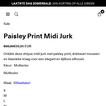
Ga
LAATSTE DAG ZOMERSALE:
30% KORTING OP ALLE JURKEN
naar
0
inhoud
JURKJES.CO
Sale
Paisley Print Midi Jurk
€85,99
€59,95 EUR
Reguliere
prijs
Ontdek deze chique midi-jurk met paisley print, driekwart mouwen
en klassieke kraag voor een elegant en tijdloos silhouet.
Kleur:
Multicolor
Multicolor
Maat:
S
Maattabel
S
M
L
XL