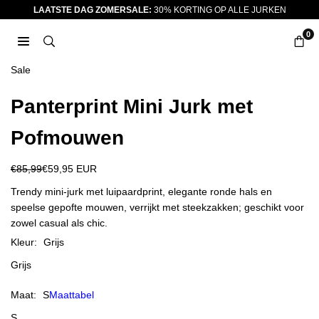
Ga
LAATSTE DAG ZOMERSALE:
30% KORTING OP ALLE JURKEN
naar
0
inhoud
JURKJES.CO
Sale
Panterprint Mini Jurk met
Pofmouwen
€85,99
€59,95 EUR
Reguliere
prijs
Trendy mini-jurk met luipaardprint, elegante ronde hals en
speelse gepofte mouwen, verrijkt met steekzakken; geschikt voor
zowel casual als chic.
Kleur:
Grijs
Grijs
Maat:
S
Maattabel
S