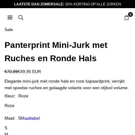
Ga
LAATSTE DAG ZOMERSALE:
30% KORTING OP ALLE JURKEN
naar
0
inhoud
JURKJES.CO
Sale
Panterprint Mini-Jurk met
Ruches en Ronde Hals
€70,99
€49,95 EUR
Reguliere
prijs
Elegante mini-jurk met ronde hals en roze luipaardprint, verrijkt
met speelse ruches en gelaagde volants voor een stijlvol volume.
Kleur:
Roze
Roze
Maat:
S
Maattabel
S
M