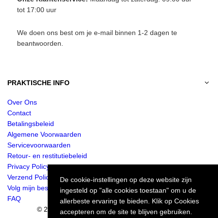
tot 17:00 uur
We doen ons best om je e-mail binnen 1-2 dagen te
beantwoorden.
PRAKTISCHE INFO
Over Ons
Contact
Betalingsbeleid
Algemene Voorwaarden
Servicevoorwaarden
Retour- en restitutiebeleid
Privacy Policy
Verzend Policy
De cookie-instellingen op deze website zijn
Volg mijn bestelling
ingesteld op "alle cookies toestaan" om u de
FAQ
allerbeste ervaring te bieden. Klik op Cookies
© 2024 Jurkjes.co. Alle rechten voorbehouden.
accepteren om de site te blijven gebruiken.