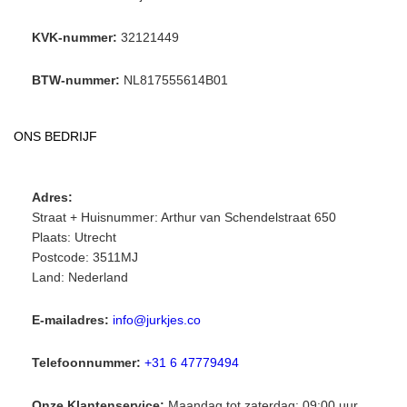
KVK-nummer:
32121449
BTW-nummer:
NL817555614B01
ONS BEDRIJF
Adres:
Straat + Huisnummer: Arthur van Schendelstraat 650
Plaats: Utrecht
Postcode: 3511MJ
Land: Nederland
E-mailadres:
info@jurkjes.co
Telefoonnummer:
+31 6 47779494
Onze Klantenservice:
Maandag tot zaterdag: 09:00 uur