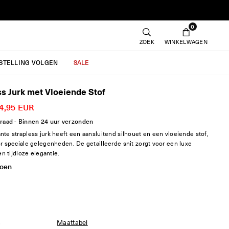
0
ZOEK
WINKELWAGEN
ESTELLING VOLGEN
SALE
ss Jurk met Vloeiende Stof
4,95 EUR
raad - Binnen 24 uur verzonden
te strapless jurk heeft een aansluitend silhouet en een vloeiende stof,
r speciale gelegenheden. De getailleerde snit zorgt voor een luxe
en tijdloze elegantie.
oen
S
Maattabel