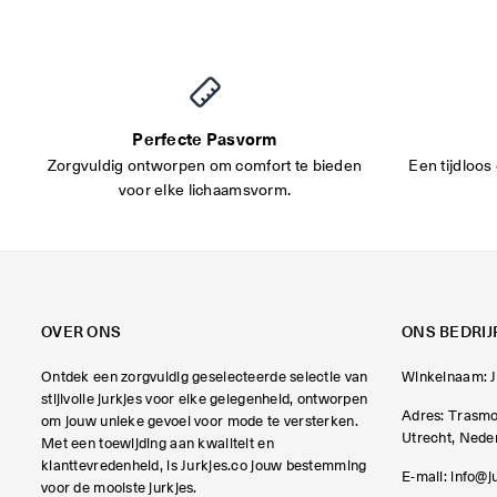
Perfecte Pasvorm
Zorgvuldig ontworpen om comfort te bieden
Een tijdloos 
voor elke lichaamsvorm.
OVER ONS
ONS BEDRIJ
Ontdek een zorgvuldig geselecteerde selectie van
Winkelnaam: J
stijlvolle jurkjes voor elke gelegenheid, ontworpen
Adres: Trasmo
om jouw unieke gevoel voor mode te versterken.
Utrecht, Nede
Met een toewijding aan kwaliteit en
klanttevredenheid, is Jurkjes.co jouw bestemming
E-mail:
info@j
voor de mooiste jurkjes.