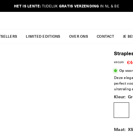
HET IS LENTE:
GRATIS VERZENDING
TIJDELIJK
IN NL & BE
JURKJES.CO
TSELLERS
LIMITED EDITIONS
OVER ONS
CONTACT
JE B
Straple
€4
€63,95
Reguliere
Op voor
prijs
Deze elegan
perfect voo
uitstraling 
Kleur:
Gr
Maat:
X