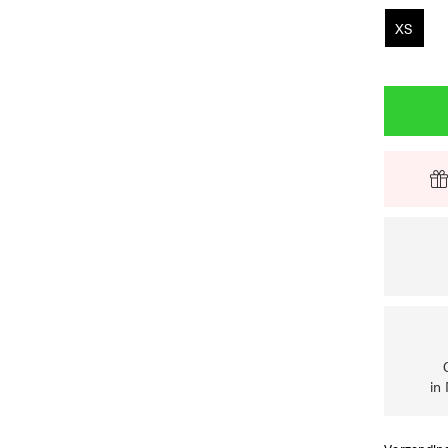
XS
in