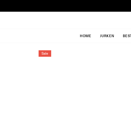
Ga
naar
inhoud
HOME
JURKEN
BES
Sale