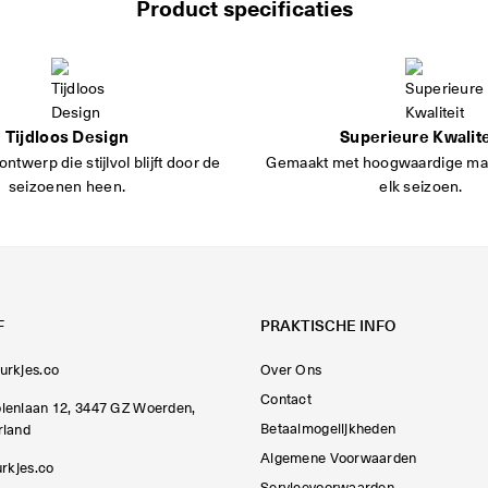
Product specificaties
Tijdloos Design
Superieure Kwalite
ontwerp die stijlvol blijft door de
Gemaakt met hoogwaardige mat
seizoenen heen.
elk seizoen.
F
PRAKTISCHE INFO
urkjes.co
Over Ons
Contact
lenlaan 12, 3447 GZ Woerden,
Betaalmogelijkheden
rland
Algemene Voorwaarden
urkjes.co
Servicevoorwaarden