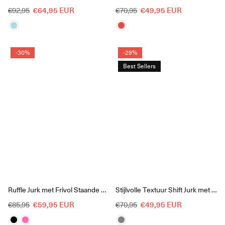
Reguliere
Reguliere
€64,95 EUR
€49,95 EUR
€92,95
€70,95
prijs
prijs
-30%
-29%
Best Sellers
Ruffle Jurk met Frivol Staande Kraag
Stijlvolle Textuur Shift Jurk met Lange Mouw
Reguliere
Reguliere
€59,95 EUR
€49,95 EUR
€85,95
€70,95
prijs
prijs