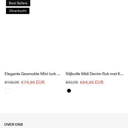
Best Sellers
Uitverkocht
Elegante Gesmokte Mini Jurk met Kraag
Stijlvolle Midi Denim Rok met Knoopsluiting
Reguliere
Reguliere
€74,95 EUR
€64,95 EUR
€106,95
€92,95
prijs
prijs
OVER ONS