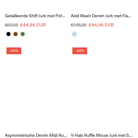
Getailleerde Shift Jurk met Pofmouwen
Acid Wash Denim Jurk met Flapzakken
Reguliere
Reguliere
€44,95 EUR
€94,95 EUR
€63,95
€135,95
prijs
prijs
-30%
-29%
Asymmetrische Denim Midi Rok met Rafels
V-Hals Ruffle Mouw Jurk met Stippen