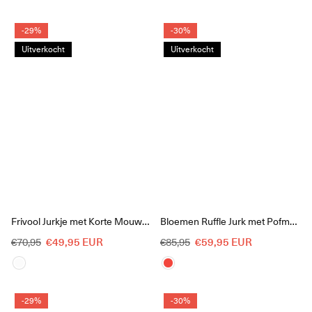
-29%
-30%
Uitverkocht
Uitverkocht
Frivool Jurkje met Korte Mouwen en Ruches
Bloemen Ruffle Jurk met Pofmouwen
Reguliere
Reguliere
€49,95 EUR
€59,95 EUR
€70,95
€85,95
prijs
prijs
-29%
-30%