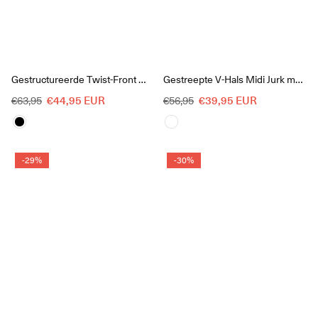
Gestructureerde Twist-Front Midi Jurk
Gestreepte V-Hals Midi Jurk met Kapmouw
Reguliere
Reguliere
€44,95 EUR
€39,95 EUR
€63,95
€56,95
prijs
prijs
-29%
-30%