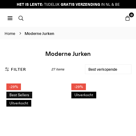
Ga
HET IS LENTE:
GRATIS VERZENDING
TIJDELIJK
IN NL & BE
naar
0
inhoud
JURKJES.CO
Home
Moderne Jurken
Moderne Jurken
FILTER
27 items
-29%
-29%
Best Sellers
Uitverkocht
Uitverkocht